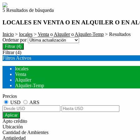
5 Resultados de búsqueda
LOCALES EN VENTA O EN ALQUILER O EN A
Inicio
>
locales
>
Venta
o
Alquiler
o
Alquiler-Temp
> Resultados
Ordenar por
Filtrar
(4)
Filtrar
(4)
Filtros Activos
locales
Venta
Alquiler
Alquiler-Temp
Precios
USD
ARS
Aplicar
Apto crédito
Ubicación
Cantidad de Ambientes
Antigüedad