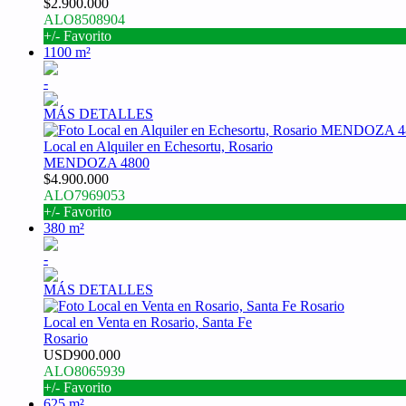
$2.900.000
ALO8508904
+/- Favorito
1100 m²
-
MÁS DETALLES
Local en Alquiler en Echesortu, Rosario
MENDOZA 4800
$4.900.000
ALO7969053
+/- Favorito
380 m²
-
MÁS DETALLES
Local en Venta en Rosario, Santa Fe
Rosario
USD900.000
ALO8065939
+/- Favorito
625 m²